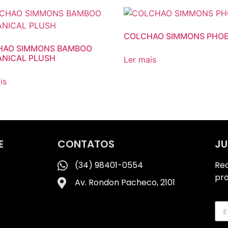
COLCHAO SIMMONS PHOE
HAO SIMMONS BAMBOO
NICAL PLUSH
Ler mais
is
E
CONTATOS
JU
(34) 98401-0554
Re
pr
Av. Rondon Pacheco, 2101