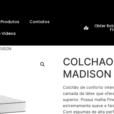
Produtos
Contatos
Obter Rot
Fí
e Videos
DISON
COLCHAO
MADISON
Colchão de conforto inte
camada de látex que ofer
superior. Possui malha Fin
extremamente suave e faix
Com espumas de alta perf