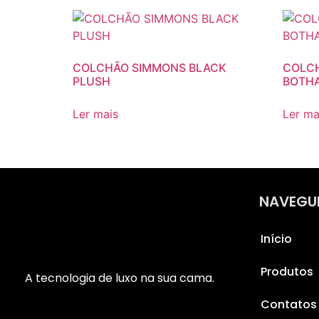
COLCHÃO SIMMONS BLACK
COLC
PLUSH
BOTHA
Ler mais
Ler ma
NAVEGU
Início
Produtos
A tecnologia de luxo na sua cama.
Contatos