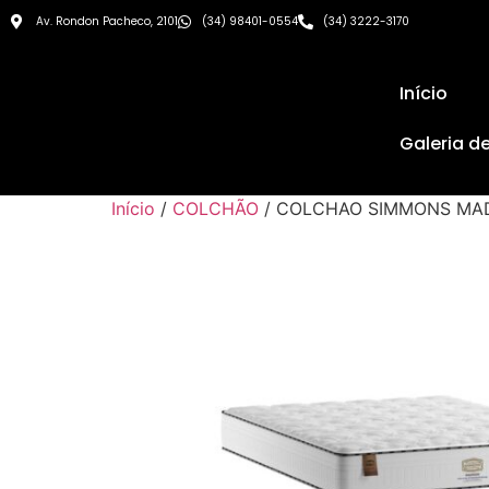
Av. Rondon Pacheco, 2101
(34) 98401-0554
(34) 3222-3170
Início
Galeria d
Início
/
COLCHÃO
/ COLCHAO SIMMONS MA